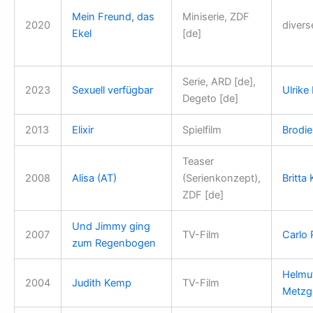
Mein Freund, das
Miniserie, ZDF
2020
divers
Ekel
[de]
Serie, ARD [de],
2023
Sexuell verfügbar
Ulrike 
Degeto [de]
2013
Elixir
Spielfilm
Brodie
Teaser
2008
Alisa (AT)
(Serienkonzept),
Britta 
ZDF [de]
Und Jimmy ging
2007
TV-Film
Carlo 
zum Regenbogen
Helmu
2004
Judith Kemp
TV-Film
Metzg