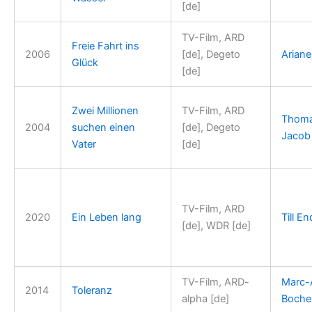
[de]
TV-Film, ARD
Freie Fahrt ins
2006
[de], Degeto
Ariane
Glück
[de]
Zwei Millionen
TV-Film, ARD
Thom
2004
suchen einen
[de], Degeto
Jacob
Vater
[de]
TV-Film, ARD
2020
Ein Leben lang
Till E
[de], WDR [de]
TV-Film, ARD-
Marc-
2014
Toleranz
alpha [de]
Boche