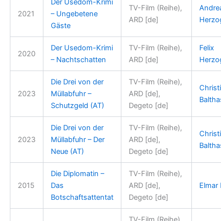
Der Usedom-Krimi
TV-Film (Reihe),
Andre
2021
– Ungebetene
ARD [de]
Herzo
Gäste
Der Usedom-Krimi
TV-Film (Reihe),
Felix
2020
– Nachtschatten
ARD [de]
Herzo
Die Drei von der
TV-Film (Reihe),
Christ
2023
Müllabfuhr –
ARD [de],
Baltha
Schutzgeld (AT)
Degeto [de]
Die Drei von der
TV-Film (Reihe),
Christ
2023
Müllabfuhr – Der
ARD [de],
Baltha
Neue (AT)
Degeto [de]
Die Diplomatin –
TV-Film (Reihe),
2015
Das
ARD [de],
Elmar 
Botschaftsattentat
Degeto [de]
TV-Film (Reihe),