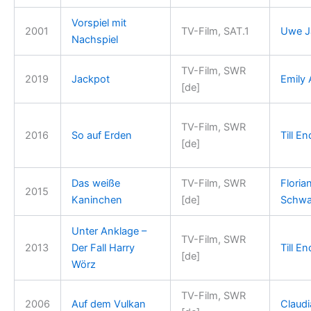
Vorspiel mit
2001
TV-Film, SAT.1
Uwe J
Nachspiel
TV-Film, SWR
2019
Jackpot
Emily 
[de]
TV-Film, SWR
2016
So auf Erden
Till E
[de]
Das weiße
TV-Film, SWR
Floria
2015
Kaninchen
[de]
Schwar
Unter Anklage –
TV-Film, SWR
2013
Der Fall Harry
Till E
[de]
Wörz
TV-Film, SWR
2006
Auf dem Vulkan
Claudi