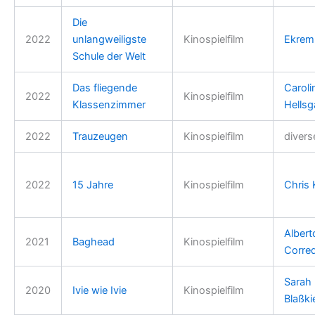
Die
2022
unlangweiligste
Kinospielfilm
Ekrem
Schule der Welt
Das fliegende
Caroli
2022
Kinospielfilm
Klassenzimmer
Hellsg
2022
Trauzeugen
Kinospielfilm
divers
2022
15 Jahre
Kinospielfilm
Chris 
Albert
2021
Baghead
Kinospielfilm
Corre
Sarah
2020
Ivie wie Ivie
Kinospielfilm
Blaßki