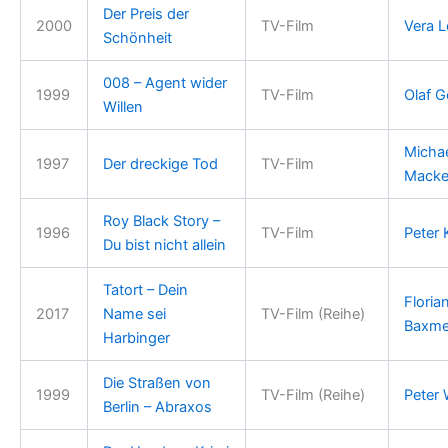
Der Preis der
2000
TV-Film
Vera 
Schönheit
008 – Agent wider
1999
TV-Film
Olaf G
Willen
Micha
1997
Der dreckige Tod
TV-Film
Macke
Roy Black Story –
1996
TV-Film
Peter 
Du bist nicht allein
Tatort – Dein
Floria
2017
Name sei
TV-Film (Reihe)
Baxme
Harbinger
Die Straßen von
1999
TV-Film (Reihe)
Peter 
Berlin – Abraxos