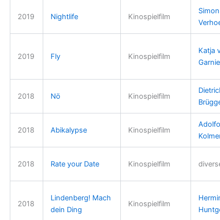
Simon
2019
Nightlife
Kinospielfilm
Verho
Katja 
2019
Fly
Kinospielfilm
Garnie
Dietri
2018
Nö
Kinospielfilm
Brügg
Adolfo
2018
Abikalypse
Kinospielfilm
Kolme
2018
Rate your Date
Kinospielfilm
divers
Lindenberg! Mach
Hermi
2018
Kinospielfilm
dein Ding
Huntg