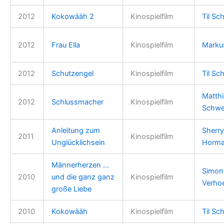
2012
Kokowääh 2
Kinospielfilm
Til Sc
2012
Frau Ella
Kinospielfilm
Markus
2012
Schutzengel
Kinospielfilm
Til Sc
Matthi
2012
Schlussmacher
Kinospielfilm
Schwe
Anleitung zum
Sherry
2011
Kinospielfilm
Unglücklichsein
Horm
Männerherzen …
Simon
2010
und die ganz ganz
Kinospielfilm
Verho
große Liebe
2010
Kokowääh
Kinospielfilm
Til Sc