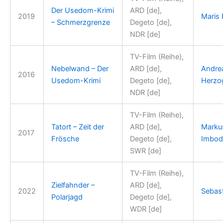
Der Usedom-Krimi
ARD [de],
2019
Maris 
– Schmerzgrenze
Degeto [de],
NDR [de]
TV-Film (Reihe),
Nebelwand – Der
ARD [de],
Andre
2016
Usedom-Krimi
Degeto [de],
Herzo
NDR [de]
TV-Film (Reihe),
Tatort – Zeit der
ARD [de],
Marku
2017
Frösche
Degeto [de],
Imbod
SWR [de]
TV-Film (Reihe),
Zielfahnder –
ARD [de],
2022
Sebas
Polarjagd
Degeto [de],
WDR [de]