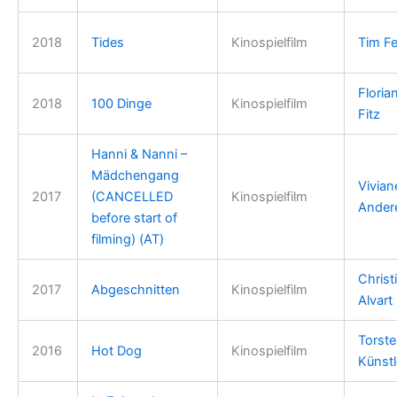
2018
Tides
Kinospielfilm
Tim F
Floria
2018
100 Dinge
Kinospielfilm
Fitz
Hanni & Nanni –
Mädchengang
Vivian
2017
(CANCELLED
Kinospielfilm
Ander
before start of
filming) (AT)
Christ
2017
Abgeschnitten
Kinospielfilm
Alvart
Torst
2016
Hot Dog
Kinospielfilm
Künstl