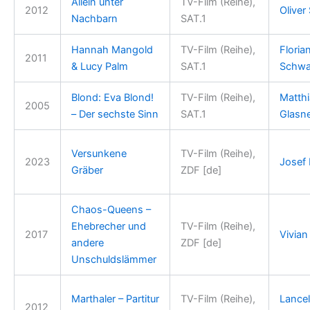
Allein unter
TV-Film (Reihe),
2012
Oliver
Nachbarn
SAT.1
Hannah Mangold
TV-Film (Reihe),
Floria
2011
& Lucy Palm
SAT.1
Schwar
Blond: Eva Blond!
TV-Film (Reihe),
Matthi
2005
– Der sechste Sinn
SAT.1
Glasn
Versunkene
TV-Film (Reihe),
2023
Josef
Gräber
ZDF [de]
Chaos-Queens –
Ehebrecher und
TV-Film (Reihe),
2017
Vivian
andere
ZDF [de]
Unschuldslämmer
Marthaler – Partitur
TV-Film (Reihe),
Lancel
2012