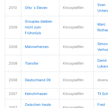
Sven
2010
Otto´s Eleven
Kinospielfilm
Unter
Groupies bleiben
Marc
2009
nicht zum
Kinospielfilm
Rothe
Frühstück
Simon
2008
Männerherzen
Kinospielfilm
Verho
Damir
2008
Transfer
Kinospielfilm
Lukac
2008
Deutschland 09
Kinospielfilm
divers
2007
Keinohrhasen
Kinospielfilm
Til Sc
Zwischen heute
Fred
2007
Kinospielfilm