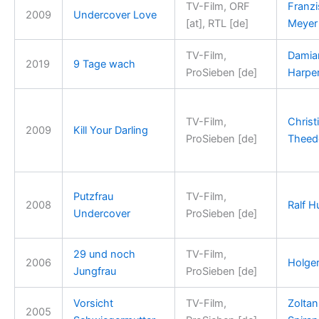
TV-Film, ORF
Franzi
2009
Undercover Love
[at], RTL [de]
Meyer 
TV-Film,
Damia
2019
9 Tage wach
ProSieben [de]
Harpe
TV-Film,
Christ
2009
Kill Your Darling
ProSieben [de]
Theed
Putzfrau
TV-Film,
2008
Ralf H
Undercover
ProSieben [de]
29 und noch
TV-Film,
2006
Holge
Jungfrau
ProSieben [de]
Vorsicht
TV-Film,
Zoltan
2005