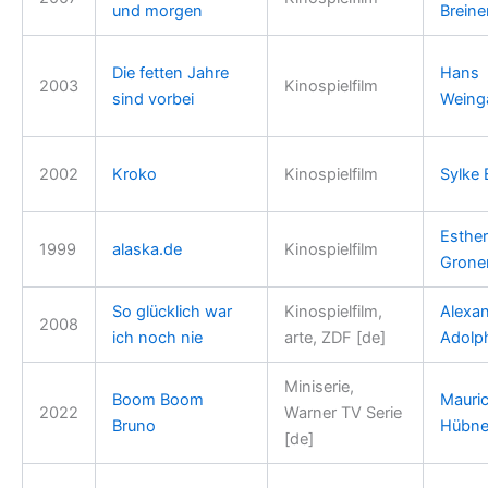
und morgen
Breine
Die fetten Jahre
Hans
2003
Kinospielfilm
sind vorbei
Weing
2002
Kroko
Kinospielfilm
Sylke 
Esther
1999
alaska.de
Kinospielfilm
Grone
So glücklich war
Kinospielfilm,
Alexa
2008
ich noch nie
arte, ZDF [de]
Adolp
Miniserie,
Boom Boom
Mauri
2022
Warner TV Serie
Bruno
Hübne
[de]